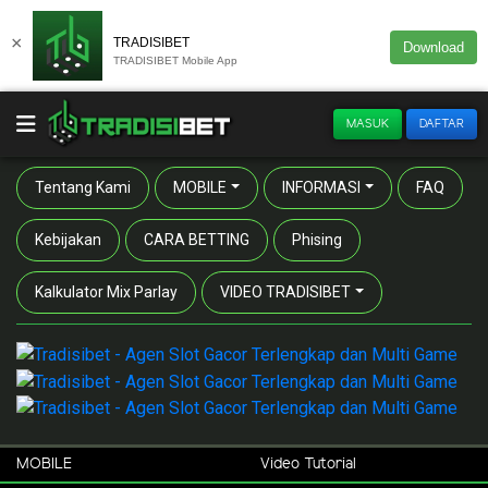
×
TRADISIBET
Download
TRADISIBET Mobile App
MASUK
DAFTAR
Tentang Kami
MOBILE
INFORMASI
FAQ
Kebijakan
CARA BETTING
Phising
Kalkulator Mix Parlay
VIDEO TRADISIBET
MOBILE
Video Tutorial